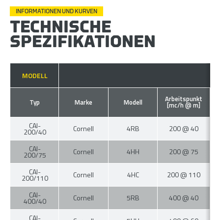
INFORMATIONEN UND KURVEN
TECHNISCHE
SPEZIFIKATIONEN
MODELL
Arbeitspunkt
Typ
Marke
Modell
[mc/h @ m]
CAI-
Cornell
4RB
200 @ 40
200/40
CAI-
Cornell
4HH
200 @ 75
200/75
CAI-
Cornell
4HC
200 @ 110
200/110
CAI-
Cornell
5RB
400 @ 40
400/40
CAI-