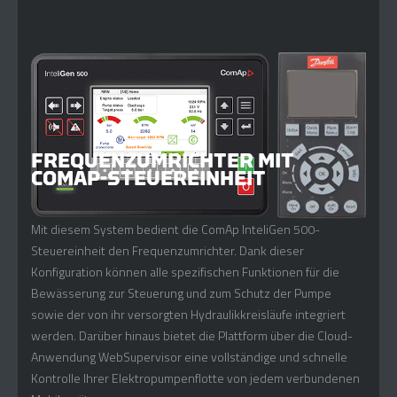
FREQUENZUMRICHTER MIT
COMAP-STEUEREINHEIT
Mit diesem System bedient die ComAp InteliGen 500-
Steuereinheit den Frequenzumrichter. Dank dieser
Konfiguration können alle spezifischen Funktionen für die
Bewässerung zur Steuerung und zum Schutz der Pumpe
sowie der von ihr versorgten Hydraulikkreisläufe integriert
werden. Darüber hinaus bietet die Plattform über die Cloud-
Anwendung WebSupervisor eine vollständige und schnelle
Kontrolle Ihrer Elektropumpenflotte von jedem verbundenen