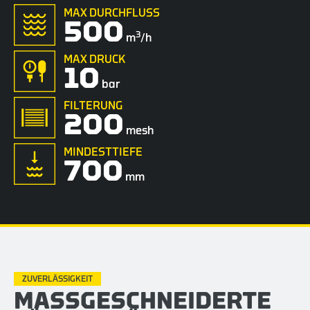
MAX DURCHFLUSS
500
3
m
/h
MAX DRUCK
10
bar
FILTERUNG
200
mesh
MINDESTTIEFE
700
mm
ZUVERLÄSSIGKEIT
MASSGESCHNEIDERTE