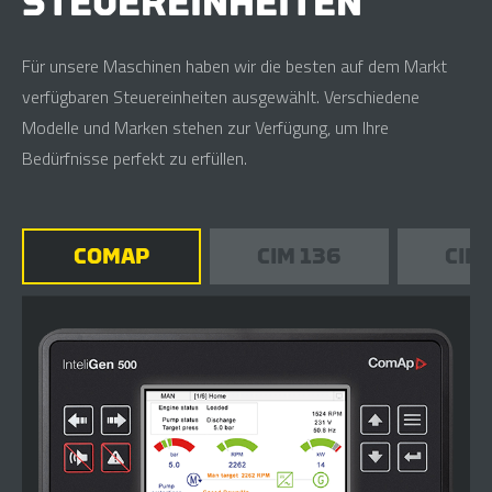
STEUEREINHEITEN
Für unsere Maschinen haben wir die besten auf dem Markt
verfügbaren Steuereinheiten ausgewählt. Verschiedene
Modelle und Marken stehen zur Verfügung, um Ihre
Bedürfnisse perfekt zu erfüllen.
COMAP
CIM 136
CIM