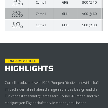
6-CN-
Cornell
6RB
500 @ 40
500/40
6-CN-
Cornell
6HH
500 @ 60
500/60
6-CN-
Cornell
6HH
500 @ 90
500/90
EXKLUSIVE VORTEILE
HIGHLIGHTS
Cornell produziert seit 1946 Pumpen für die Landwirtschaft.
Im Laufe der Jahre haben die Ingenieure das Design und die
Funktionalität ständig verbessert. Cornell-Pumpen sind mit
einzigartigen Eigenschaften wie einer hydraulischen