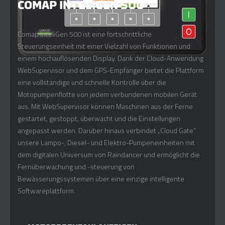
COMAP INTELIGEN 500
ELCOS CIM 136
ELCOS CIM 130
ELCOS CIM 250
Comap InteliGen 500 ist eine fortschrittliche
Elcos-Steuerungseinheit für manuelle und automatische
Elcos-Steuerungseinheit für manuelle und automatische
Centralina Elcos di controllo locale è la centralina più diffusa
Steuerungseinheit mit einer Vielzahl von Funktionen und
Steuerung mit externem Kontakt, ausgestattet mit
Steuerung mit externem Kontakt. Ohne Eingriff des Bedieners
poiché offre tutti i controlli di base e sorveglia
einem hochauflösenden Display. Dank der Cloud-Anwendung
integriertem GSM-Modem, das eine Fernsteuerung der
überwacht die CIM 130 automatisch alle ihre Parameter und
automaticamente tutti i suoi parametri ed allarmi senza alcuna
WebSupervisor und dem GPS-Empfänger bietet die Plattform
Motopumpe über eine App ermöglicht. Ohne Eingriff des
Alarme. Dank des Aktuators kann sie die automatische
regolazione dell’operatore.
eine vollständige und schnelle Kontrolle über die
Bedieners überwacht die CIM 136 automatisch alle ihre
Regelung durchführen und den Bewässerungsdruck konstant
Motopumpenflotte von jedem verbundenen mobilen Gerät
Parameter und Alarme. Dank des Aktuators kann sie die
halten.
aus. Mit WebSupervisor können Maschinen aus der Ferne
automatische Regelung durchführen und den
CONTAORE E CONTAGIRI
gestartet, gestoppt, überwacht und die Einstellungen
Bewässerungsdruck konstant halten.
TEMPORIZZATORE
angepasst werden. Darüber hinaus verbindet „Cloud Gate“
SCHUTZINTERVENTIONEN
unsere Lampo-, Diesel- und Elektro-Pumpeneinheiten mit
ARRESTO D’EMERGENZA
AUTOMATISCHE ÜBERWACHUNG
dem digitalen Universum von Raindancer und ermöglicht die
SCHUTZINTERVENTIONEN
MANOMETRO OLIO E ACQUA POMPA
Fernüberwachung und -steuerung von
AUTOMATISCHE BESCHLEUNIGUNG UND
AUTOMATISCHE ÜBERWACHUNG
Bewässerungssystemen über eine einzige intelligente
INTERVENTO PROTEZIONI
VERZÖGERUNG
Softwareplattform.
AUTOMATISCHE BESCHLEUNIGUNG UND
AUSSCHALTUNG DES PUMPENSCHUTZES
VERZÖGERUNG
NOTSTOPP
ELEKTRONISCHEM