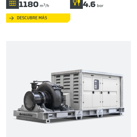
1180
4.6
3
m
/h
bar
DESCUBRE MÁS