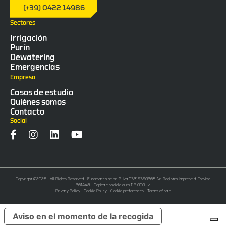
(+39) 0422 14986
Sectores
Irrigación
Purín
Dewatering
Emergencias
Empresa
Casos de estudio
Quiénes somos
Contacto
Social
Copyright ©2026 - All Rights Reserved - Euromacchine srl P. Iva 03315350268 Nr. Registro Imprese di Treviso
261448 - Capitale sociale euro 119.000 i.v.
Privacy Policy
-
Cookie Policy
-
Cookie preferences
-
Terms of sale
Aviso en el momento de la recogida