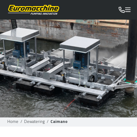
Home
/
Dewatering
/
Caimano