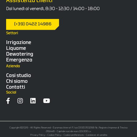
Assistenza clienti
Dal lunedì al venerdì, 8:30 - 12:30 / 14:00 - 18:00
(+39) 0422 14986
Settori
Irrigazione
Liquame
Dewatering
Emergenza
Azienda
Casi studio
Chi siamo
Contatti
Social
Copyright ©2026 - All Rights Reserved - Euromacchine srl P. Iva 03315350268 Nr. Registro Imprese di Treviso
261448 - Capitale sociale euro 119.000 i.v.
Privacy Policy
-
Cookie Policy
-
Cookie preferences
-
Condizioni di vendita