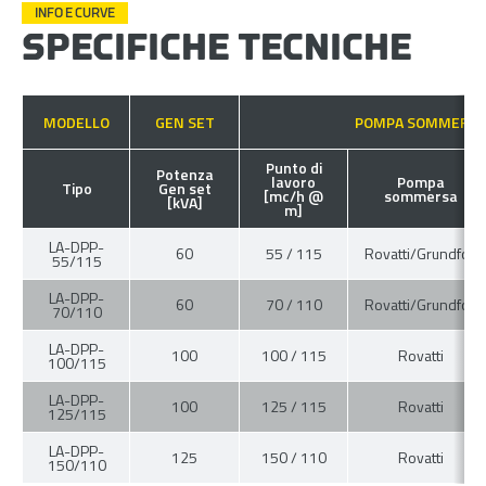
INFO E CURVE
SPECIFICHE TECNICHE
MODELLO
GEN SET
POMPA SOMMERS
Punto di
Potenza
lavoro
Pompa
Tipo
Gen set
[mc/h @
sommersa
[kVA]
m]
LA-DPP-
60
55 / 115
Rovatti/Grundfos
55/115
LA-DPP-
60
70 / 110
Rovatti/Grundfos
70/110
LA-DPP-
100
100 / 115
Rovatti
100/115
LA-DPP-
100
125 / 115
Rovatti
125/115
LA-DPP-
125
150 / 110
Rovatti
150/110