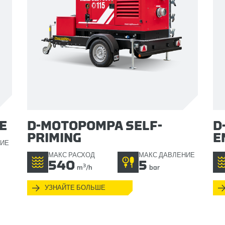
E
D-MOTOPOMPA SELF-
D
PRIMING
E
НИЕ
МАКС РАСХОД
МАКС ДАВЛЕНИЕ
540
5
3
m
/h
bar
УЗНАЙТЕ БОЛЬШЕ