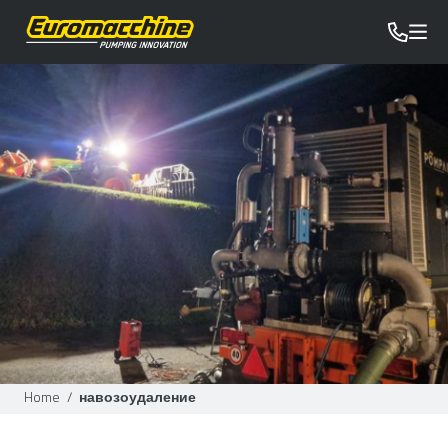
Home
/
навозоудаление