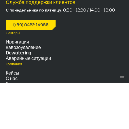
Служба поддержки клиентов
С понедельника по пятницу, 8:30 – 12:30 / 14:00 – 18:00
(+39) 0422 14986
Секторы
Ирригация
навозоудаление
Dewatering
Аварийные ситуации
Компания
Кейсы
О нас
Контакты
Social
Copyright ©2026 - All Rights Reserved - Euromacchine srl P. Iva 03315350268 Nr. Registro Imprese di Treviso
261448 - Capitale sociale euro 119.000 i.v.