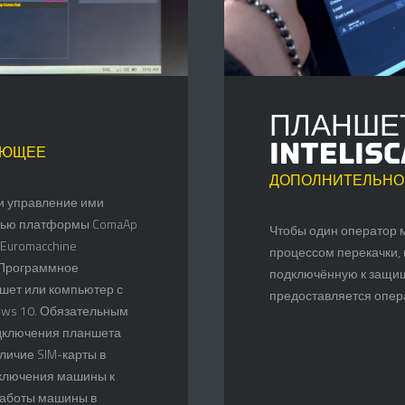
ПЛАНШЕ
INTELIS
УЮЩЕЕ
ДОПОЛНИТЕЛЬНО
и управление ими
щью платформы ComaAp
Чтобы один оператор 
 Euromacchine
процессом перекачки, 
 Программное
подключённую к защищ
шет или компьютер с
предоставляется опер
ows 10. Обязательным
дключения планшета
личие SIM-карты в
дключения машины к
работы машины в