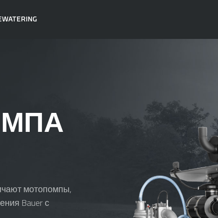
EWATERING
ОМПА
личают мотопомпы,
ения Bauer с