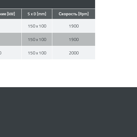
ие [kW]
S x D [mm]
Скорость [Rpm]
150 x 100
1900
150 x 100
1900
0
150 x 100
2000