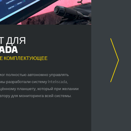
Т ДЛЯ
К
CADA
К
Е КОМПЛЕКТУЮЩЕЕ
В Б
мог полностью автономно управлять
Насос
мы разработали систему Inteliscada,
жидко
ённому планшету, который при желании
обесп
атору для мониторинга всей системы.
лезви
позво
эффе
отлич
образ
спосо