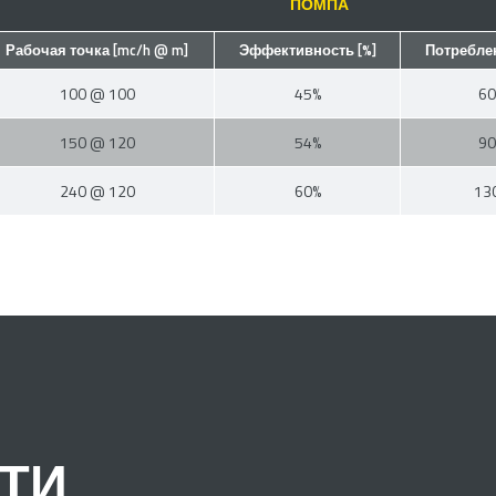
ПОМПА
Рабочая точка [mc/h @ m]
Эффективность [%]
Потреблен
100 @ 100
45%
60
150 @ 120
54%
90
240 @ 120
60%
13
ТИ